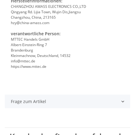
Herstellerinformationen:
CHANGZHOU AMASS ELECTRONICS CO.,LTD
Qingyang Rd. Lijia Town, Wujin Dis,Jiangsu
Changzhou, China, 213165
hzy@china-amass.com
verantwortliche Person:
MTTEC Handels GmbH
Albert-Einstein-Ring 7
Brandenburg
Kleinmachnow, Deutschland, 14532
info@mttec.de
https://www.mttec.de
Frage zum Artikel