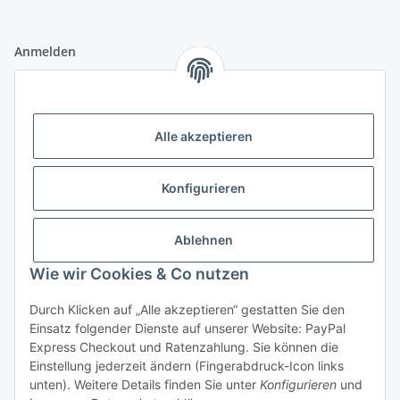
Anmelden
Alle mit
*
markierten Felder sind Pflichtfelder.
E-Mail-Adresse
Alle akzeptieren
Passwort
Konfigurieren
Anmelden
Ablehnen
Passwort vergessen
Wie wir Cookies & Co nutzen
Neu hier?
Jetzt registrieren!
Durch Klicken auf „Alle akzeptieren“ gestatten Sie den
Informationen
Einsatz folgender Dienste auf unserer Website: PayPal
Express Checkout und Ratenzahlung. Sie können die
Einstellung jederzeit ändern (Fingerabdruck-Icon links
Rechtliche Informationen
unten). Weitere Details finden Sie unter
Konfigurieren
und