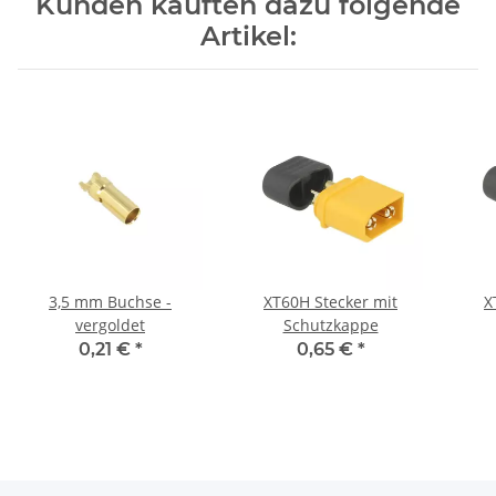
Kunden kauften dazu folgende
Artikel:
3,5 mm Buchse -
XT60H Stecker mit
X
vergoldet
Schutzkappe
0,21 €
*
0,65 €
*