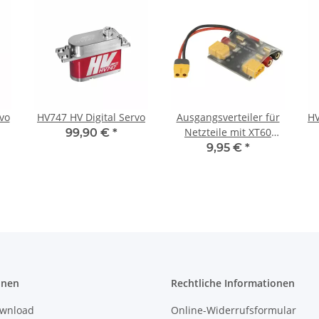
rvo
HV747 HV Digital Servo
Ausgangsverteiler für
HV
Netzteile mit XT60
99,90 €
*
Stecker
9,95 €
*
onen
Rechtliche Informationen
ownload
Online-Widerrufsformular