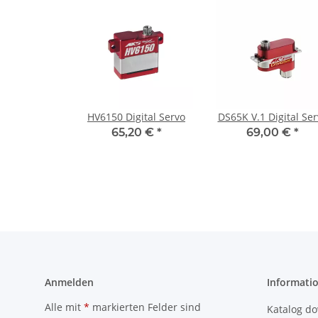
HV6150 Digital Servo
DS65K V.1 Digital Se
65,20 €
*
69,00 €
*
Anmelden
Informati
Alle mit
*
markierten Felder sind
Katalog d