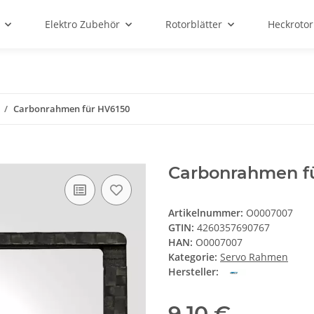
Elektro Zubehör
Rotorblätter
Heckrotor
Carbonrahmen für HV6150
Carbonrahmen f
Artikelnummer:
O0007007
GTIN:
4260357690767
HAN:
O0007007
Kategorie:
Servo Rahmen
Hersteller:
9,10 €