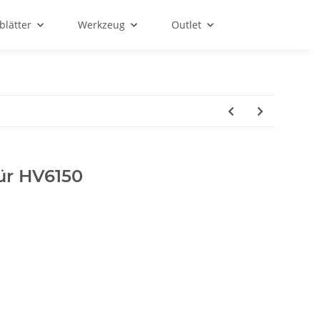
blätter
Werkzeug
Outlet
ür HV6150