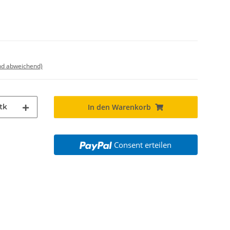
nd abweichend)
tk
In den Warenkorb
Consent erteilen