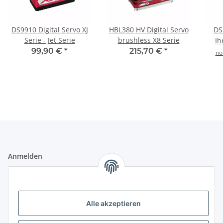
DS9910 Digital Servo XJ
HBL380 HV Digital Servo
DS
Serie - Jet Serie
brushless X8 Serie
Ih
99,90 €
*
215,70 €
*
no
Anmelden
Alle mit
*
markierten Felder sind Pflichtfelder.
E-Mail-Adresse
Alle akzeptieren
Passwort