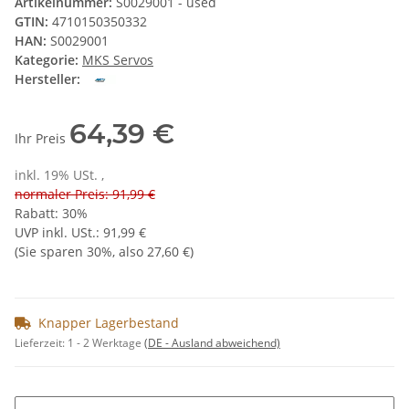
Artikelnummer:
S0029001 - used
GTIN:
4710150350332
HAN:
S0029001
Kategorie:
MKS Servos
Hersteller:
64,39 €
Ihr Preis
inkl. 19% USt. ,
normaler Preis: 91,99 €
Rabatt:
30%
UVP inkl. USt.
:
91,99 €
(Sie sparen
30%
, also
27,60 €
)
Knapper Lagerbestand
Lieferzeit:
1 - 2 Werktage
(DE - Ausland abweichend)