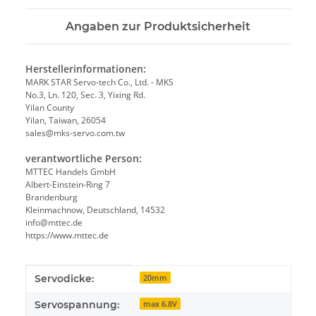
Angaben zur Produktsicherheit
Herstellerinformationen:
MARK STAR Servo-tech Co., Ltd. - MKS
No.3, Ln. 120, Sec. 3, Yixing Rd.
Yilan County
Yilan, Taiwan, 26054
sales@mks-servo.com.tw
verantwortliche Person:
MTTEC Handels GmbH
Albert-Einstein-Ring 7
Brandenburg
Kleinmachnow, Deutschland, 14532
info@mttec.de
https://www.mttec.de
Produkteigenschaft
Wert
Servodicke:
20mm
Servospannung:
max 6.8V