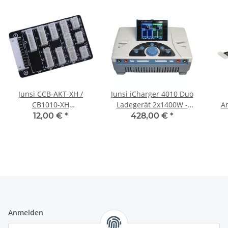
Junsi CCB-AKT-XH /
Junsi iCharger 4010 Duo
CB1010-XH
Ladegerät 2x1400W -
An
Adapterplatte - XHR
10S
Ad
12,00 €
*
428,00 €
*
Stecksystem
Anmelden