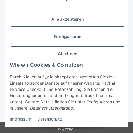
Alle mit
*
markierten Felder sind Pflichtfelder.
E-Mail-Adresse
Alle akzeptieren
Passwort
Konfigurieren
Anmelden
Ablehnen
Passwort vergessen
Wie wir Cookies & Co nutzen
Neu hier?
Jetzt registrieren!
Durch Klicken auf „Alle akzeptieren“ gestatten Sie den
Informationen
Einsatz folgender Dienste auf unserer Website: PayPal
Express Checkout und Ratenzahlung. Sie können die
Einstellung jederzeit ändern (Fingerabdruck-Icon links
Rechtliche Informationen
unten). Weitere Details finden Sie unter
Konfigurieren
und
in unserer
Datenschutzerklärung
.
* Alle Preise inkl. gesetzlicher USt.
Impressum
|
Datenschutz
© MTTEC