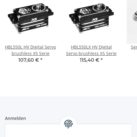
HBL550L HV Digital Servo
HBL550LX HV Digital
Se
brushless X5 Serie
Servo brushless X5 Serie
107,60 €
*
115,40 €
*
Anmelden
Alle mit
*
markierten Felder sind Pflichtfelder.