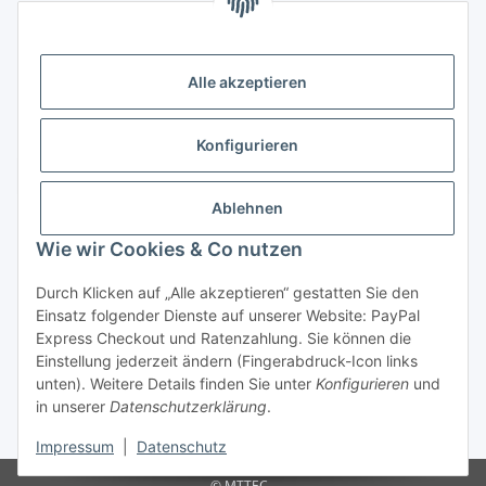
Alle mit
*
markierten Felder sind Pflichtfelder.
E-Mail-Adresse
Alle akzeptieren
Passwort
Konfigurieren
Anmelden
Ablehnen
Passwort vergessen
Wie wir Cookies & Co nutzen
Neu hier?
Jetzt registrieren!
Durch Klicken auf „Alle akzeptieren“ gestatten Sie den
Informationen
Einsatz folgender Dienste auf unserer Website: PayPal
Express Checkout und Ratenzahlung. Sie können die
Einstellung jederzeit ändern (Fingerabdruck-Icon links
Rechtliche Informationen
unten). Weitere Details finden Sie unter
Konfigurieren
und
in unserer
Datenschutzerklärung
.
* Alle Preise inkl. gesetzlicher USt.
Impressum
|
Datenschutz
© MTTEC