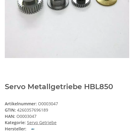
Servo Metallgetriebe HBL850
Artikelnummer:
O0003047
GTIN:
4260357696189
HAN:
O0003047
Kategorie:
Servo Getriebe
Hersteller: