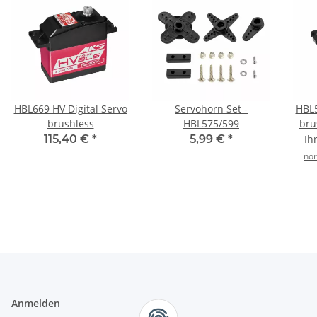
HBL669 HV Digital Servo
Servohorn Set -
HBL5
brushless
HBL575/599
bru
115,40 €
*
5,99 €
*
Ih
nor
Anmelden