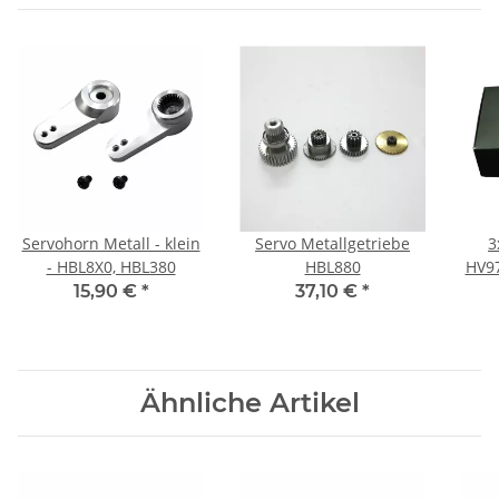
Servohorn Metall - klein
Servo Metallgetriebe
3
- HBL8X0, HBL380
HBL880
HV97
15,90 €
*
37,10 €
*
Ähnliche Artikel