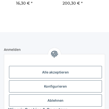
16,30 €
*
200,30 €
*
Anmelden
Alle mit
*
markierten Felder sind Pflichtfelder.
E-Mail-Adresse
Alle akzeptieren
Passwort
Konfigurieren
Anmelden
Ablehnen
Passwort vergessen