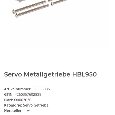
Servo Metallgetriebe HBL950
Artikelnummer:
O0003036
GTIN:
4260357692839
HAN:
O0003036
Kategorie:
Servo Getriebe
Hersteller: