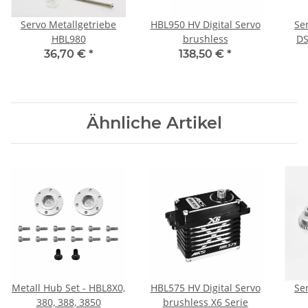
Servo Metallgetriebe
HBL950 HV Digital Servo
Se
HBL980
brushless
DS
36,70 €
*
138,50 €
*
Ähnliche Artikel
Metall Hub Set - HBL8X0,
HBL575 HV Digital Servo
Se
380, 388, 3850
brushless X6 Serie