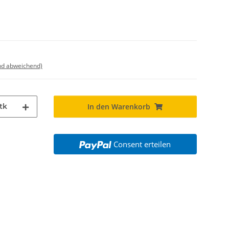
nd abweichend)
tk
In den Warenkorb
Consent erteilen