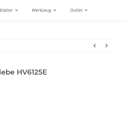
blätter
Werkzeug
Outlet
riebe HV6125E