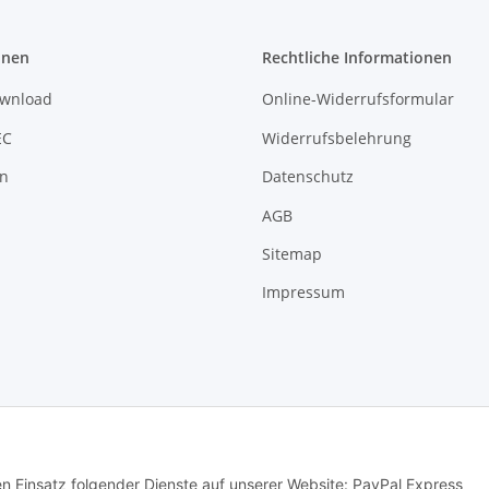
onen
Rechtliche Informationen
ownload
Online-Widerrufsformular
EC
Widerrufsbelehrung
on
Datenschutz
AGB
Sitemap
Impressum
© MTTEC
den Einsatz folgender Dienste auf unserer Website: PayPal Express