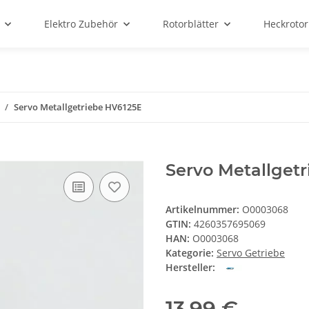
Elektro Zubehör
Rotorblätter
Heckrotor
Servo Metallgetriebe HV6125E
Servo Metallget
Artikelnummer:
O0003068
GTIN:
4260357695069
HAN:
O0003068
Kategorie:
Servo Getriebe
Hersteller:
13,99 €