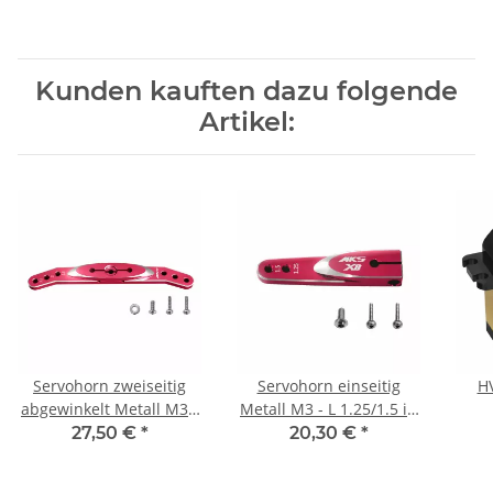
Kunden kauften dazu folgende
Artikel:
Servohorn zweiseitig
Servohorn einseitig
HV
abgewinkelt Metall M3 -
Metall M3 - L 1.25/1.5 in
L 2.5/3/3.5 in - for
- HBL8X0, HBL380
27,50 €
*
20,30 €
*
HBL960-990,
HBL665/669, HV777A+,