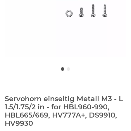
Servohorn einseitig Metall M3 - L
1.5/1.75/2 in - for HBL960-990,
HBL665/669, HV777A+, DS9910,
HV9930