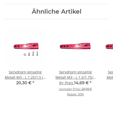
DS9910, HV9930
Ähnliche Artikel
Servohorn einseitig
Servohorn einseitig
Se
Metall M3 - L 1.25/1.5 in
Metall M3 - L 1.5/1.75/2
Meta
- for HBL960-990,
in - for HBL960-990,
20,30 €
*
Ihr Preis
14,69 €
*
HBL665/669, HV777A+,
HBL665/669, HV777A+,
HBL
normaler Preis:
20,99 €
DS9910, HV9930
DS9910, HV9930 -
Rabatt:
30%
gebraucht