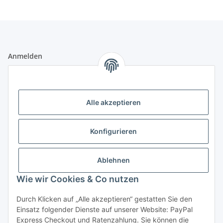
Anmelden
Alle mit
*
markierten Felder sind Pflichtfelder.
E-Mail-Adresse
Alle akzeptieren
Passwort
Konfigurieren
Anmelden
Ablehnen
Passwort vergessen
Wie wir Cookies & Co nutzen
Neu hier?
Jetzt registrieren!
Durch Klicken auf „Alle akzeptieren“ gestatten Sie den
Informationen
Einsatz folgender Dienste auf unserer Website: PayPal
Express Checkout und Ratenzahlung. Sie können die