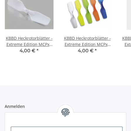
KBBD Heckrotorblätter -
KBBD Heckrotorblätter -
KBBD
Extreme Edition MCPx -
Extreme Edition MCPx -
Ext
Pure White
Pearl Blue
Bri
4,00 €
*
4,00 €
*
Anmelden
Alle mit
*
markierten Felder sind Pflichtfelder.
E-Mail-Adresse