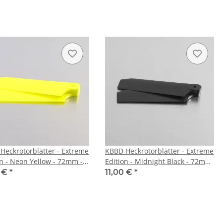
Heckrotorblätter - Extreme
KBBD Heckrotorblätter - Extreme
on - Neon Yellow - 72mm -
Edition - Midnight Black - 72mm
oot - Lepton/Atom/Protos
- 4mm Root -
0 €
*
11,00 €
*
Lepton/Atom/Protos