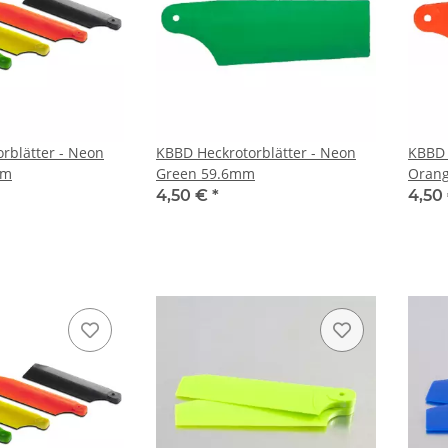
rblätter - Neon
KBBD Heckrotorblätter - Neon
KBBD 
mm
Green 59.6mm
Oran
4,50 €
*
4,50