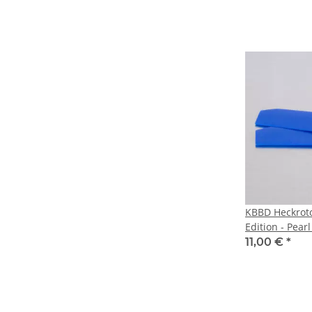
KBBD Heckroto
Edition - Pear
4mm Root - Le
11,00 €
*