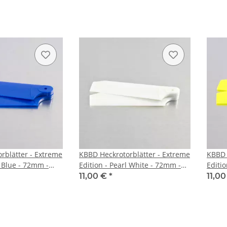
rblätter - Extreme
KBBD Heckrotorblätter - Extreme
KBBD 
l Blue - 72mm -
Edition - Pearl White - 72mm -
Editi
pton/Atom/Protos
4mm Root - Lepton/Atom/Protos
4mm R
11,00 €
*
11,0