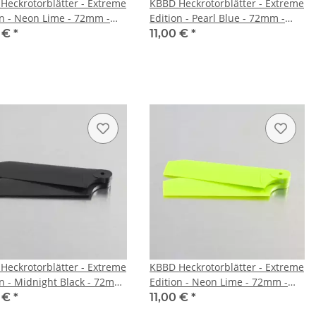
Heckrotorblätter - Extreme
KBBD Heckrotorblätter - Extreme
on - Neon Lime - 72mm -
Edition - Pearl Blue - 72mm -
root
5mm root
0 €
*
11,00 €
*
Heckrotorblätter - Extreme
KBBD Heckrotorblätter - Extreme
on - Midnight Black - 72mm
Edition - Neon Lime - 72mm -
 root
4mm Root - Lepton/Atom/Protos
0 €
*
11,00 €
*