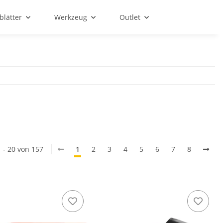
blätter
Werkzeug
Outlet
1 - 20 von 157
1
2
3
4
5
6
7
8