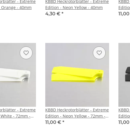
rblätter - Extreme
KBBD Heckrotorblätter - Extreme
KBBD 
n Orange - 40mm
Edition - Neon Yellow - 40mm
Editi
5mm 
4,30 €
*
11,0
rblätter - Extreme
KBBD Heckrotorblätter - Extreme
KBBD 
l White - 72mm -
Edition - Neon Yellow - 72mm -
Editi
5mm root
- 5mm
11,00 €
*
11,0