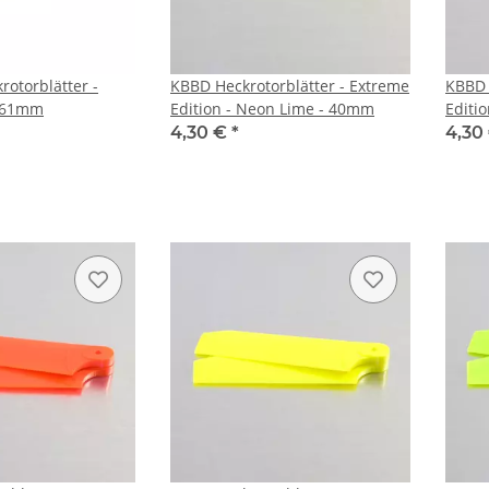
rotorblätter -
KBBD Heckrotorblätter - Extreme
KBBD 
 61mm
Edition - Neon Lime - 40mm
Editi
4,30 €
*
4,30