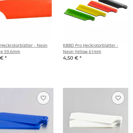
Heckrotorblätter - Neon
KBBD Pro Heckrotorblätter -
ge 59.6mm
Neon Yellow 61mm
 €
*
4,50 €
*