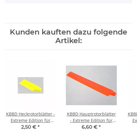
Kunden kauften dazu folgende
Artikel:
KBBD Heckrotorblätter -
KBBD Hauptrotorblätter
KBBD
Extreme Edition für
- Extreme Edition für
Ex
Blade 130X - Neon
Blade 130X - Neon
B
2,50 €
*
6,60 €
*
Yellow
Orange