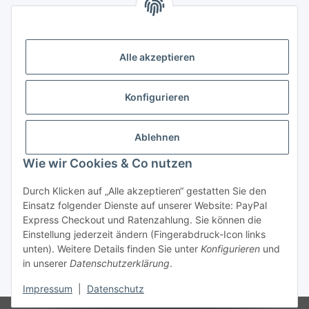
Alle mit
*
markierten Felder sind Pflichtfelder.
E-Mail-Adresse
Alle akzeptieren
Passwort
Konfigurieren
Anmelden
Ablehnen
Passwort vergessen
Wie wir Cookies & Co nutzen
Neu hier?
Jetzt registrieren!
Durch Klicken auf „Alle akzeptieren“ gestatten Sie den
Informationen
Einsatz folgender Dienste auf unserer Website: PayPal
Express Checkout und Ratenzahlung. Sie können die
Einstellung jederzeit ändern (Fingerabdruck-Icon links
Rechtliche Informationen
unten). Weitere Details finden Sie unter
Konfigurieren
und
in unserer
Datenschutzerklärung
.
* Alle Preise inkl. gesetzlicher USt.
Impressum
|
Datenschutz