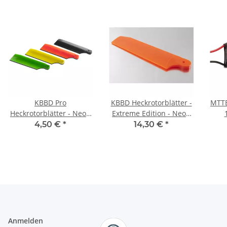
KBBD Pro
KBBD Heckrotorblätter -
MTTE
Heckrotorblätter - Neon
Extreme Edition - Neon
Yellow 61mm
Orange - 96mm
4,50 €
*
14,30 €
*
Anmelden