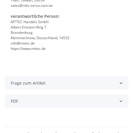
Yilan, Taiwan, 26054
sales@mks-servo.com.tw
verantwortliche Person:
MTTEC Handels GmbH
Albert-Einstein-Ring 7
Brandenburg
Kleinmachnow, Deutschland, 14532
info@mttec.de
https://www.mttec.de
Frage zum Artikel
PDF