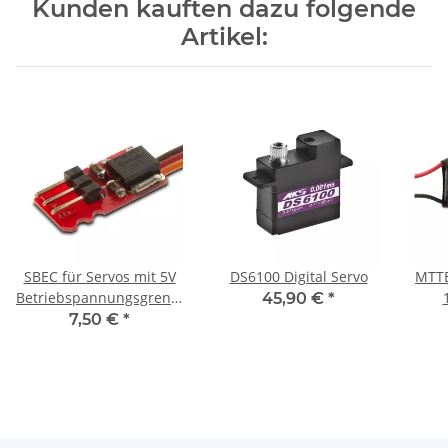
Kunden kauften dazu folgende
Artikel:
SBEC für Servos mit 5V
DS6100 Digital Servo
MTTE
Betriebspannungsgrenze
45,90 €
*
- 1.5A
7,50 €
*