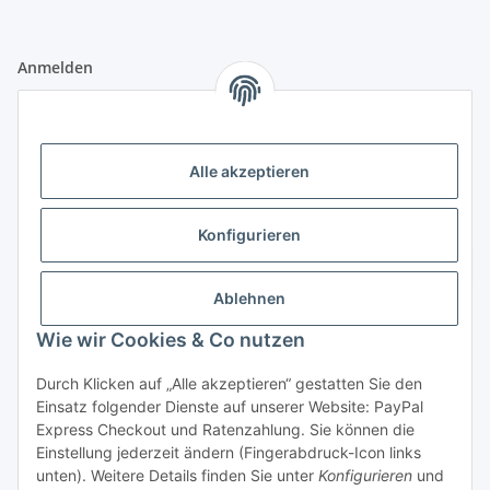
Anmelden
Alle mit
*
markierten Felder sind Pflichtfelder.
E-Mail-Adresse
Alle akzeptieren
Passwort
Konfigurieren
Anmelden
Ablehnen
Passwort vergessen
Wie wir Cookies & Co nutzen
Neu hier?
Jetzt registrieren!
Durch Klicken auf „Alle akzeptieren“ gestatten Sie den
Informationen
Einsatz folgender Dienste auf unserer Website: PayPal
Express Checkout und Ratenzahlung. Sie können die
Einstellung jederzeit ändern (Fingerabdruck-Icon links
Rechtliche Informationen
unten). Weitere Details finden Sie unter
Konfigurieren
und