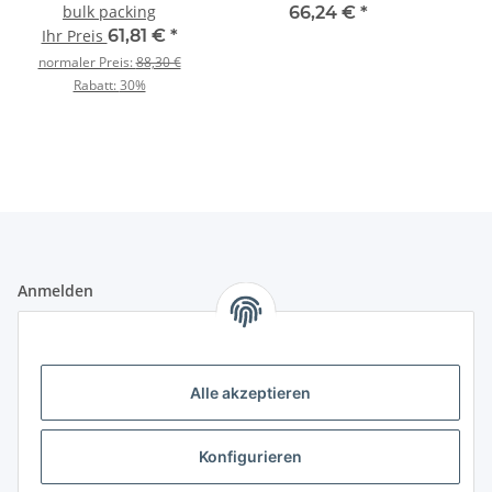
bulk packing
66,24 €
*
Ihr Preis
61,81 €
*
normaler Preis:
88,30 €
Rabatt:
30%
Anmelden
Alle mit
*
markierten Felder sind Pflichtfelder.
E-Mail-Adresse
Alle akzeptieren
Passwort
Konfigurieren
Anmelden