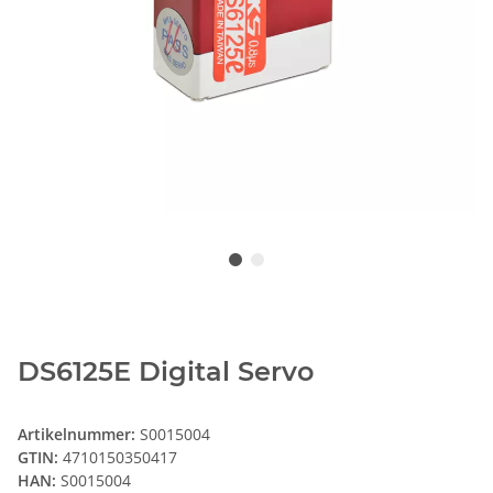
DS6125E Digital Servo
Artikelnummer:
S0015004
GTIN:
4710150350417
HAN:
S0015004