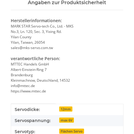
Angaben zur Produktsicherheit
Herstellerinformationen:
MARK STAR Servo-tech Co., Ltd. - MKS
No.3, Ln. 120, Sec. 3, Yixing Rd.
Yilan County
Yilan, Taiwan, 26054
sales@mks-servo.com.tw
verantwortliche Person:
MTTEC Handels GmbH
Albert-Einstein-Ring 7
Brandenburg
Kleinmachnow, Deutschland, 14532
info@mttec.de
https://www.mttec.de
Produkteigenschaft
Wert
Servodicke:
12mm
Servospannung:
max 6V
Servotyp:
Flächen Servo