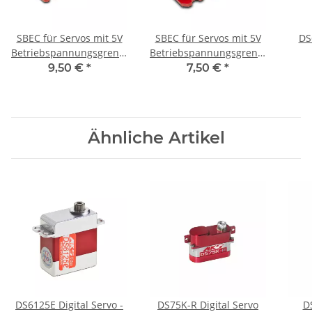
SBEC für Servos mit 5V
SBEC für Servos mit 5V
DS
Betriebspannungsgrenze
Betriebspannungsgrenze
- 2A
- 1.5A
9,50 €
*
7,50 €
*
Ähnliche Artikel
DS6125E Digital Servo -
DS75K-R Digital Servo
DS