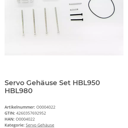
Servo Gehäuse Set HBL950
HBL980
Artikelnummer:
O0004022
GTIN:
4260357692952
HAN:
O0004022
Kategorie:
Servo Gehäuse