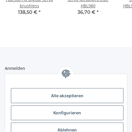
brushless
HBL980
HBL9
b
138,50 €
*
36,70 €
*
Anmelden
Alle mit
*
markierten Felder sind Pflichtfelder.
E-Mail-Adresse
Alle akzeptieren
Passwort
Konfigurieren
Anmelden
Ablehnen