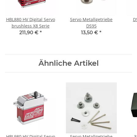
HBL880 HV Digital Servo
Servo Metallgetriebe
DS
brushless X8 Serie
DS95
211,90 €
*
13,50 €
*
Ähnliche Artikel
HBL980 HV Digital Servo
Servo Metallgetriebe
3