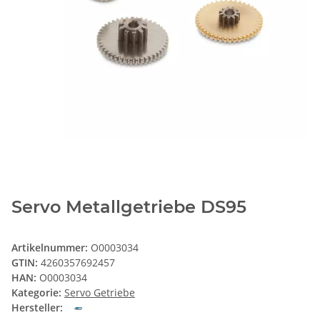
Servo Metallgetriebe DS95
Artikelnummer:
O0003034
GTIN:
4260357692457
HAN:
O0003034
Kategorie:
Servo Getriebe
Hersteller: