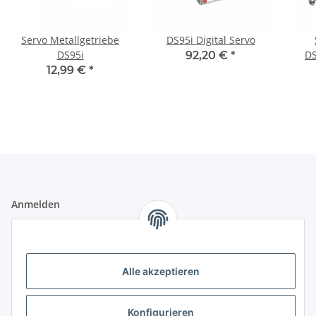
Servo Metallgetriebe
DS95i Digital Servo
DS95i
DS
92,20 €
*
12,99 €
*
Anmelden
Alle mit
*
markierten Felder sind Pflichtfelder.
E-Mail-Adresse
Alle akzeptieren
Passwort
Konfigurieren