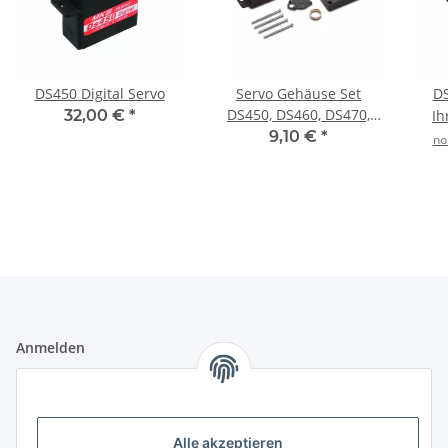
DS450 Digital Servo
Servo Gehäuse Set
DS
DS450, DS460, DS470,
32,00 €
*
Ih
DS480
9,10 €
*
no
Anmelden
Alle mit
*
markierten Felder sind Pflichtfelder.
E-Mail-Adresse
Alle akzeptieren