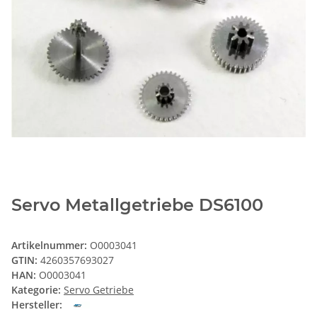
Servo Metallgetriebe DS6100
Artikelnummer:
O0003041
GTIN:
4260357693027
HAN:
O0003041
Kategorie:
Servo Getriebe
Hersteller: