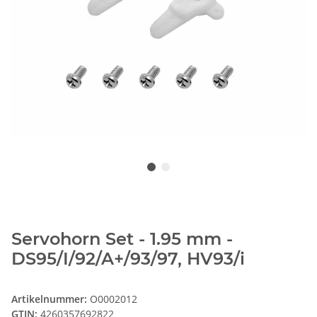
Servohorn Set - 1.95 mm -
DS95/I/92/A+/93/97, HV93/i
Artikelnummer:
O0002012
GTIN:
4260357692822