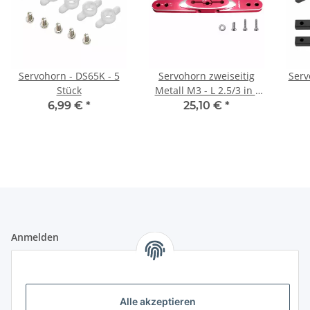
Servohorn - DS65K - 5
Servohorn zweiseitig
Serv
Stück
Metall M3 - L 2.5/3 in -
for HBL960-990,
6,99 €
*
25,10 €
*
HBL665/669, HV777A+,
DS9910, HV9930
Anmelden
Alle mit
*
markierten Felder sind Pflichtfelder.
E-Mail-Adresse
Alle akzeptieren