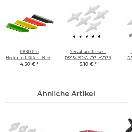
KBBD Pro
Servohorn-Kreuz -
Heckrotorblätter - Neon
DS95/I/92/A+/93, HV93/i
DS
Orange 61mm
4,50 €
*
5,10 €
*
Ähnliche Artikel