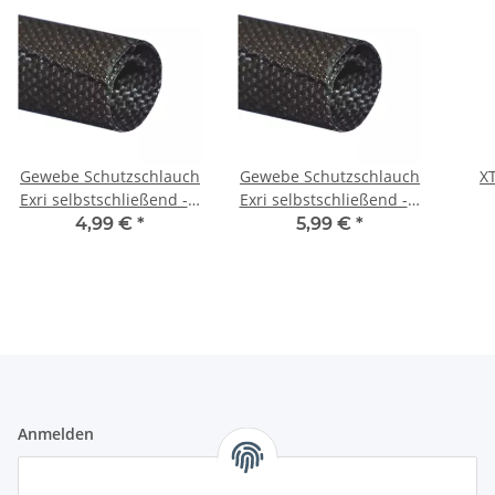
Gewebe Schutzschlauch
Gewebe Schutzschlauch
XT
Exri selbstschließend - 5
Exri selbstschließend - 8
mm
mm
4,99 €
*
5,99 €
*
Anmelden
Alle mit
*
markierten Felder sind Pflichtfelder.