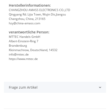
Herstellerinformationen:
CHANGZHOU AMASS ELECTRONICS CO.,LTD
Qingyang Rd. Lijia Town, Wujin Dis,Jiangsu
Changzhou, China, 213165
hzy@china-amass.com
verantwortliche Person:
MTTEC Handels GmbH
Albert-Einstein-Ring 7
Brandenburg
Kleinmachnow, Deutschland, 14532
info@mttec.de
https://www.mttec.de
Frage zum Artikel