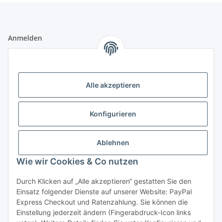
Anmelden
Alle mit
*
markierten Felder sind Pflichtfelder.
E-Mail-Adresse
Alle akzeptieren
Passwort
Konfigurieren
Anmelden
Ablehnen
Passwort vergessen
Wie wir Cookies & Co nutzen
Neu hier?
Jetzt registrieren!
Durch Klicken auf „Alle akzeptieren“ gestatten Sie den
Informationen
Einsatz folgender Dienste auf unserer Website: PayPal
Express Checkout und Ratenzahlung. Sie können die
Einstellung jederzeit ändern (Fingerabdruck-Icon links
Rechtliche Informationen