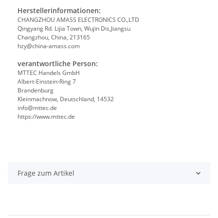
Herstellerinformationen:
CHANGZHOU AMASS ELECTRONICS CO.,LTD
Qingyang Rd. Lijia Town, Wujin Dis,Jiangsu
Changzhou, China, 213165
hzy@china-amass.com
verantwortliche Person:
MTTEC Handels GmbH
Albert-Einstein-Ring 7
Brandenburg
Kleinmachnow, Deutschland, 14532
info@mttec.de
https://www.mttec.de
Frage zum Artikel