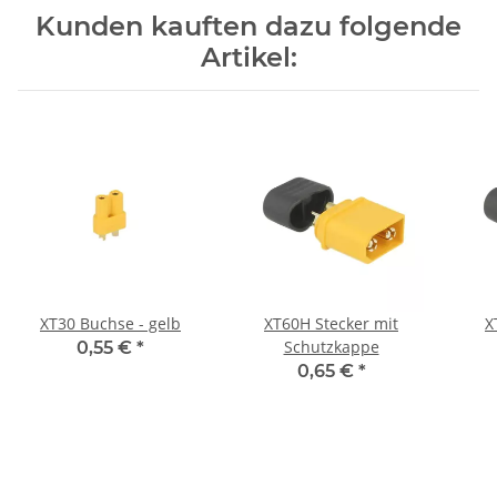
Kunden kauften dazu folgende
Artikel:
XT30 Buchse - gelb
XT60H Stecker mit
X
Schutzkappe
0,55 €
*
0,65 €
*