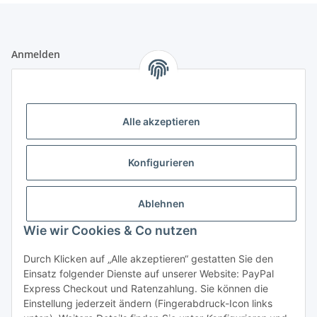
Anmelden
Alle mit
*
markierten Felder sind Pflichtfelder.
E-Mail-Adresse
Alle akzeptieren
Passwort
Konfigurieren
Anmelden
Ablehnen
Passwort vergessen
Wie wir Cookies & Co nutzen
Neu hier?
Jetzt registrieren!
Durch Klicken auf „Alle akzeptieren“ gestatten Sie den
Informationen
Einsatz folgender Dienste auf unserer Website: PayPal
Express Checkout und Ratenzahlung. Sie können die
Einstellung jederzeit ändern (Fingerabdruck-Icon links
Rechtliche Informationen