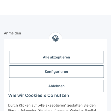
Anmelden
Alle mit
*
markierten Felder sind Pflichtfelder.
E-Mail-Adresse
Alle akzeptieren
Passwort
Konfigurieren
Anmelden
Ablehnen
Passwort vergessen
Wie wir Cookies & Co nutzen
Neu hier?
Jetzt registrieren!
Durch Klicken auf „Alle akzeptieren“ gestatten Sie den
Informationen
Einsatz folgender Dienste auf unserer Website: PayPal