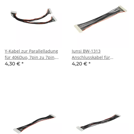
Y-Kabel zur Parallelladung
Junsi BW-1313
für 406Duo, 7pin zu 7pin,
Anschlusskabel für
150 mm
Adapterplatte 13 adrig
4,30 €
*
4,20 €
*