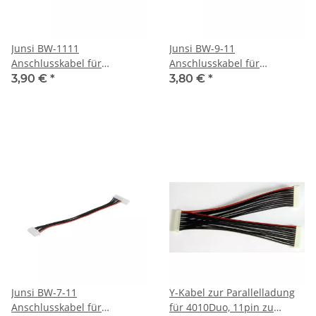
Junsi BW-1111
Junsi BW-9-11
Anschlusskabel für
Anschlusskabel für
Adapterplatte - 10S - 11
Adapterplatte 8S - 9 adrig
3,90 €
*
3,80 €
*
adrig
Junsi BW-7-11
Y-Kabel zur Parallelladung
Anschlusskabel für
für 4010Duo, 11pin zu