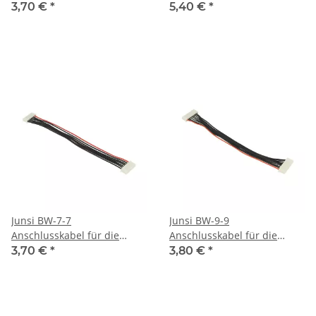
Adapterplatte 6S - 7 adrig
11pin, 150 mm
3,70 €
*
5,40 €
*
Junsi BW-7-7
Junsi BW-9-9
Anschlusskabel für die
Anschlusskabel für die
Adapterplatte des 406Duo
Adapterplatte des 308Duo
3,70 €
*
3,80 €
*