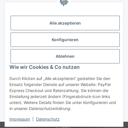
Alle mit
*
markierten Felder sind Pflichtfelder.
E-Mail-Adresse
Alle akzeptieren
Passwort
Konfigurieren
Anmelden
Ablehnen
Passwort vergessen
Wie wir Cookies & Co nutzen
Neu hier?
Jetzt registrieren!
Durch Klicken auf „Alle akzeptieren“ gestatten Sie den
Informationen
Einsatz folgender Dienste auf unserer Website: PayPal
Express Checkout und Ratenzahlung. Sie können die
Einstellung jederzeit ändern (Fingerabdruck-Icon links
Rechtliche Informationen
unten). Weitere Details finden Sie unter
Konfigurieren
und
in unserer
Datenschutzerklärung
.
* Alle Preise inkl. gesetzlicher USt.
Impressum
|
Datenschutz