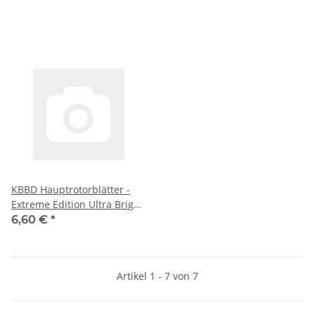
KBBD Hauptrotorblätter -
Extreme Edition Ultra Bright
für Blade 130X - Neon Green
6,60 €
*
Artikel 1 - 7 von 7