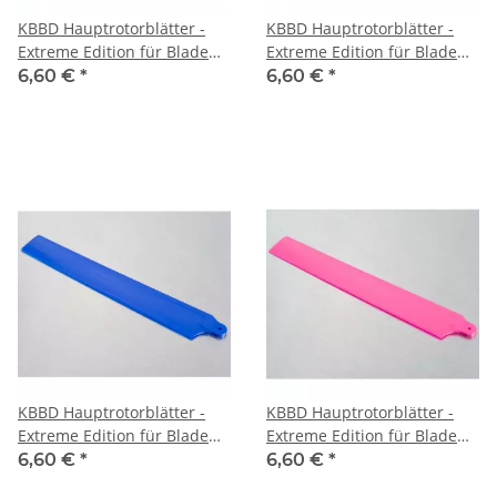
KBBD Hauptrotorblätter -
KBBD Hauptrotorblätter -
Extreme Edition für Blade
Extreme Edition für Blade
130X - Neon Lime
130X - Neon Orange
6,60 €
*
6,60 €
*
KBBD Hauptrotorblätter -
KBBD Hauptrotorblätter -
Extreme Edition für Blade
Extreme Edition für Blade
130X - Pearl Blue
130X - Hot Pink
6,60 €
*
6,60 €
*