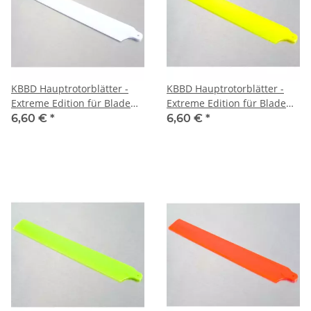
KBBD Hauptrotorblätter -
KBBD Hauptrotorblätter -
Extreme Edition für Blade
Extreme Edition für Blade
130X - Pure White
130X - Neon Yellow
6,60 €
*
6,60 €
*