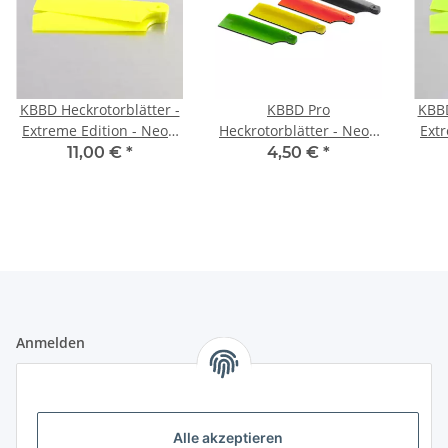
KBBD Heckrotorblätter -
KBBD Pro
KBBD
Extreme Edition - Neon
Heckrotorblätter - Neon
Ext
Yellow - 72mm - 5mm
Yellow 61mm
Lime
11,00 €
*
4,50 €
*
root
Anmelden
Alle mit
*
markierten Felder sind Pflichtfelder.
E-Mail-Adresse
Alle akzeptieren