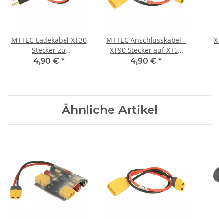
MTTEC Ladekabel XT30
MTTEC Anschlusskabel -
X
Stecker zu
XT90 Stecker auf XT60
Bananenstecker - 30 cm
Buchse
4,90 €
*
4,90 €
*
Ähnliche Artikel