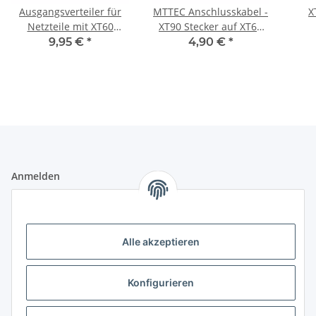
Ausgangsverteiler für
MTTEC Anschlusskabel -
X
Netzteile mit XT60
XT90 Stecker auf XT60
Stecker
Buchse
9,95 €
*
4,90 €
*
Anmelden
Alle mit
*
markierten Felder sind Pflichtfelder.
E-Mail-Adresse
Alle akzeptieren
Passwort
Konfigurieren
Anmelden