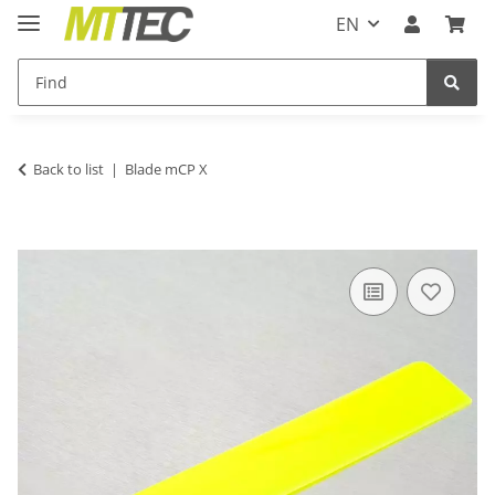
EN
Back to list
Blade mCP X