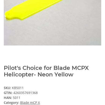
Pilot's Choice for Blade MCPX
Helicopter- Neon Yellow
SKU:
KB5011
GTIN:
4260357691368
HAN:
5011
Category:
Blade mCP X