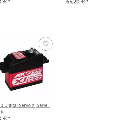
0 €
*
65,20 €
*
 Digital Servo XJ Serie -
rie
0 €
*