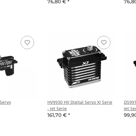
76,80 €
*
76,8
 Servo
HV9930 HV Digital Servo XJ Serie
DS9910
- Jet Serie
Jet Se
161,70 €
*
99,9