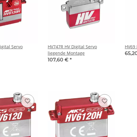
gital Servo
HV747R HV Digital Servo
HV69 
liegende Montage
65,2
107,60 €
*