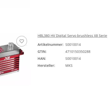
HBL380 HV Digital Servo brushless X8 Serie
Artikelnummer:
S0010014
GTIN:
4710150350288
HAN:
S0010014
Hersteller:
MKS