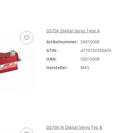
DS75K Digital Servo Type A
Artikelnummer:
S0015008
GTIN:
4710150350455
HAN:
S0015008
Hersteller:
MKS
DS75K-N Digital Servo Typ B