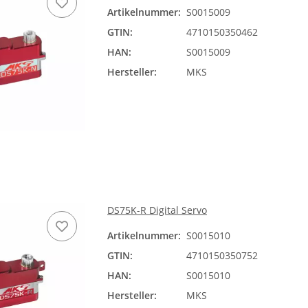
Artikelnummer:
S0015009
GTIN:
4710150350462
HAN:
S0015009
Hersteller:
MKS
DS75K-R Digital Servo
Artikelnummer:
S0015010
GTIN:
4710150350752
HAN:
S0015010
Hersteller:
MKS