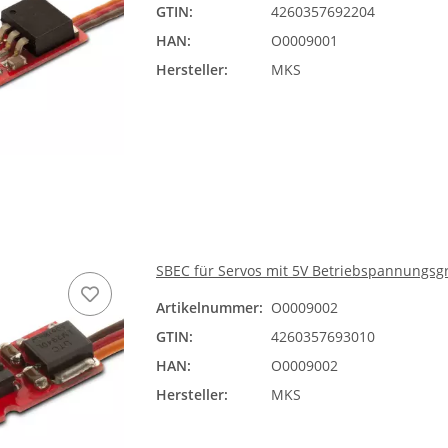
GTIN:
4260357692204
HAN:
O0009001
Hersteller:
MKS
SBEC für Servos mit 5V Betriebspannungsgr
Artikelnummer:
O0009002
GTIN:
4260357693010
HAN:
O0009002
Hersteller:
MKS