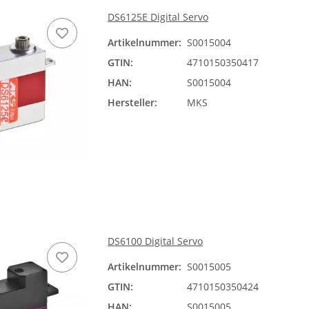
DS6125E Digital Servo
Artikelnummer:
S0015004
GTIN:
4710150350417
HAN:
S0015004
Hersteller:
MKS
DS6100 Digital Servo
Artikelnummer:
S0015005
GTIN:
4710150350424
HAN:
S0015005