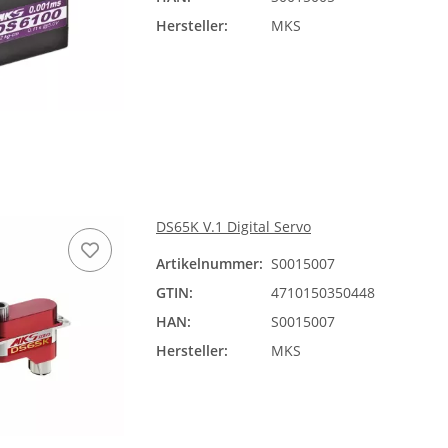
Hersteller:
MKS
DS65K V.1 Digital Servo
Artikelnummer:
S0015007
GTIN:
4710150350448
HAN:
S0015007
Hersteller:
MKS