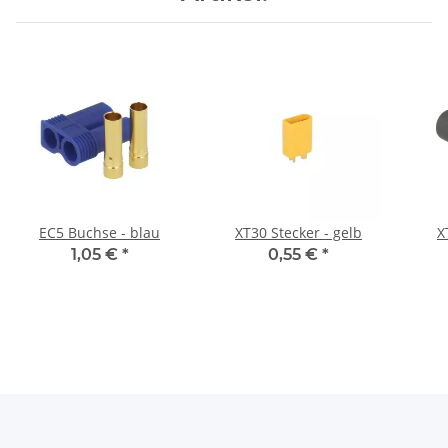
EC5 Buchse - blau
XT30 Stecker - gelb
X
1,05 €
*
0,55 €
*