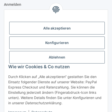
Anmelden
Alle mit
*
markierten Felder sind Pflichtfelder.
E-Mail-Adresse
Alle akzeptieren
Passwort
Konfigurieren
Anmelden
Ablehnen
Passwort vergessen
Wie wir Cookies & Co nutzen
Neu hier?
Jetzt registrieren!
Durch Klicken auf „Alle akzeptieren“ gestatten Sie den
Informationen
Einsatz folgender Dienste auf unserer Website: PayPal
Express Checkout und Ratenzahlung. Sie können die
Einstellung jederzeit ändern (Fingerabdruck-Icon links
Rechtliche Informationen
unten). Weitere Details finden Sie unter
Konfigurieren
und
in unserer
Datenschutzerklärung
.
* Alle Preise inkl. gesetzlicher USt.